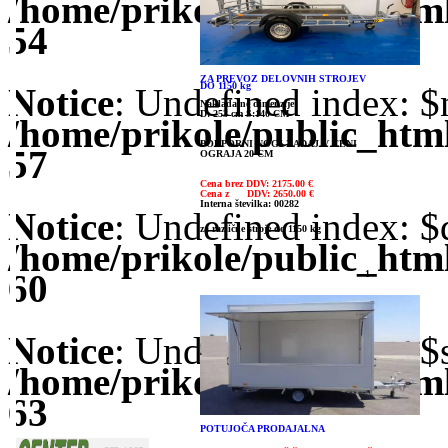
/home/prikole/public_ht
54
ZA PREVOZ DELOVNIH STROJEV
DO 1150 kg
Notice
: Undefined index: $
Nakladalne dimenzije:
D: 253 cm Š:140 CM
/home/prikole/public_ht
PODPORNI NOGI ZADAJ V CENI
57
OGRAJA 20 CM
Cena brez DDV: 2175.00 €
Cena z DDV: 2650.00 €
Interna številka: 00282
Notice
: Undefined index: $
za različne stroje do 1150 kg
/home/prikole/public_ht
60
1
Notice
: Undefined index: $s
/home/prikole/public_ht
63
POTUJOČA PRODAJALNA