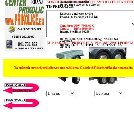
Nakladalne dimenzije:
KONFIGURATOR: POIŠČITE SVOJO ŽELJENO PR
D: 400 cm Š:200 cm x V:230 cm
TIP PRIKOLICE
Enoosna z naletno zavoro
Prazna, za opremo do 915 kg
Cena brez DDV: 7369.00 €
Cena z DDV: 8990.00 €
Interna številka: 00256
HOMOLOGACIJA 900-1700 kg, NALETNA
ZAVORA
ALI: ISKANJE PRIKOLIC V POSAMEZNIH PODSKU
DO 915 KG TEŽE TOVORA, LASTNA TEŽA
785 KG
Ena os
4
info@prikolice.eu
Na spletnih straneh prikolice.eu uporabljamo Google AdWords piškotke s pomočjo k