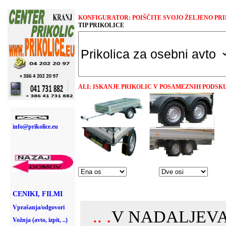
KONFIGURATOR: POIŠČITE SVOJO ŽELJENO PR
TIP PRIKOLICE
ALI: ISKANJE PRIKOLIC V POSAMEZNIH PODSKU
Ena os
info@prikolice.eu
CENIKI, FILMI
Vprašanja/odgovori
Vožnja (avto, izpit, ..)